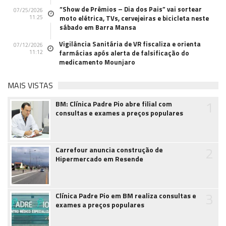
“Show de Prêmios – Dia dos Pais” vai sortear
07/25/2026
11:25
moto elétrica, TVs, cervejeiras e bicicleta neste
sábado em Barra Mansa
Vigilância Sanitária de VR fiscaliza e orienta
07/12/2026
11:12
farmácias após alerta de falsificação do
medicamento Mounjaro
MAIS VISTAS
1
BM: Clínica Padre Pio abre filial com
consultas e exames a preços populares
2
Carrefour anuncia construção de
Hipermercado em Resende
3
Clínica Padre Pio em BM realiza consultas e
exames a preços populares