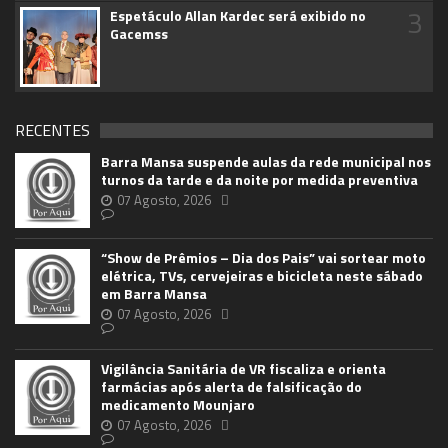
3
Espetáculo Allan Kardec será exibido no
Gacemss
RECENTES
Barra Mansa suspende aulas da rede municipal nos
turnos da tarde e da noite por medida preventiva
07 Agosto, 2026
“Show de Prêmios – Dia dos Pais” vai sortear moto
elétrica, TVs, cervejeiras e bicicleta neste sábado
em Barra Mansa
07 Agosto, 2026
Vigilância Sanitária de VR fiscaliza e orienta
farmácias após alerta de falsificação do
medicamento Mounjaro
07 Agosto, 2026