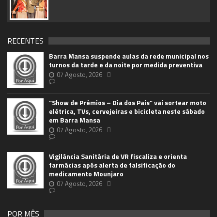
RECENTES
Barra Mansa suspende aulas da rede municipal nos
turnos da tarde e da noite por medida preventiva
07 Agosto, 2026
“Show de Prêmios – Dia dos Pais” vai sortear moto
elétrica, TVs, cervejeiras e bicicleta neste sábado
em Barra Mansa
07 Agosto, 2026
Vigilância Sanitária de VR fiscaliza e orienta
farmácias após alerta de falsificação do
medicamento Mounjaro
07 Agosto, 2026
POR MÊS