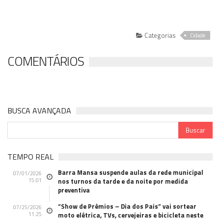
Categorias
Cidade
COMENTÁRIOS
BUSCA AVANÇADA
TEMPO REAL
Barra Mansa suspende aulas da rede municipal
07/01/2026
15:01
nos turnos da tarde e da noite por medida
preventiva
“Show de Prêmios – Dia dos Pais” vai sortear
07/25/2026
11:25
moto elétrica, TVs, cervejeiras e bicicleta neste